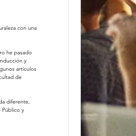
uraleza con una 
ero he pasado 
onducción y 
gunos artículos 
cultad de 
a diferente, 
 Público y 