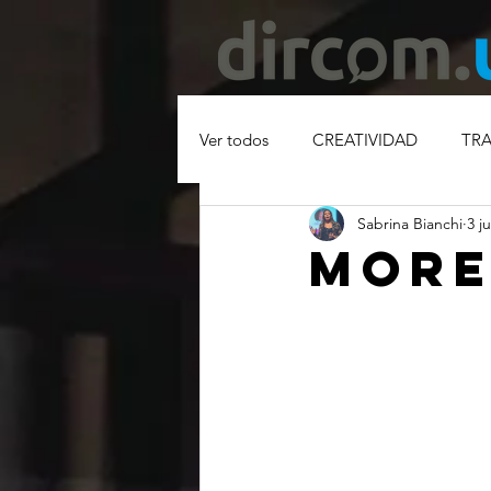
Ver todos
CREATIVIDAD
TR
Sabrina Bianchi
3 j
MODELO DE NEGOCIOS
C
MORE
PUBLICIDAD
COMUNICACI