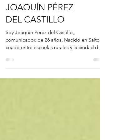
JOAQUÍN PÉREZ
DEL CASTILLO
Soy Joaquín Pérez del Castillo,
comunicador, de 26 años. Nacido en Salto,
criado entre escuelas rurales y la ciudad de
Florida, y madurado en la capital, donde
inicié mis estudios en Comunicación en la
Universidad de Montevideo y hoy los amplío
en la Universidad ORT Uruguay. Soy creativo,
disperso y alegre. Compañero. Trabajo en
una agencia de comunicación corporativa
(Signo) y en un colegio (Colegio Stella Maris
- Christian Brothers) como catequista.
Además, lidero el proyec