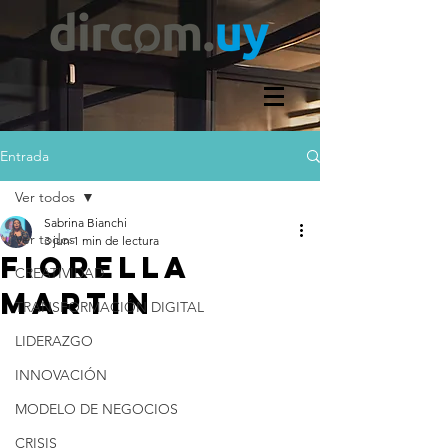
Entrada
Ver todos
Sabrina Bianchi
Ver todos
3 jun
1 min de lectura
FIORELLA
CREATIVIDAD
MARTIN
TRANSFORMACIÓN DIGITAL
LIDERAZGO
INNOVACIÓN
MODELO DE NEGOCIOS
CRISIS