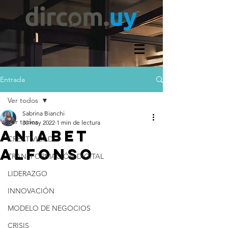
Entrada
Ver todos
Sabrina Bianchi
Ver todos
30 may 2022
1 min de lectura
ANIABET
CREATIVIDAD
ALFONSO
TRANSFORMACIÓN DIGITAL
LIDERAZGO
INNOVACIÓN
MODELO DE NEGOCIOS
CRISIS