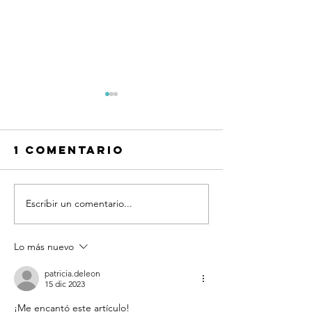
1 comentario
Escribir un comentario...
FIORELLA
MORENA
MARTIN
ESQUIVE
Lo más nuevo
patricia.deleon
15 dic 2023
¡Me encantó este artículo!