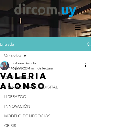
Entrada
Ver todos
Sabrina Bianchi
Ver todos
6 jun 2023
4 min de lectura
VALERIA
CREATIVIDAD
ALONSO
TRANSFORMACIÓN DIGITAL
LIDERAZGO
INNOVACIÓN
MODELO DE NEGOCIOS
CRISIS