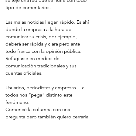
se teje una red que se nutre con todo 
tipo de comentarios.
Las malas noticias llegan rápido. Es ahí 
donde la empresa a la hora de 
comunicar su crisis, por ejemplo, 
deberá ser rápida y clara pero ante 
todo franca con la opinión pública.
Refugiarse en medios de 
comunicación tradicionales y sus 
cuentas oficiales.
Usuarios, periodistas y empresas… a 
todos nos “pega” distinto este 
fenómeno.
Comencé la columna con una 
pregunta pero también quiero cerrarla 
con dos consultas finales para hacer 
honor al oficio del periodismo que 