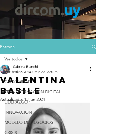
Entrada
Ver todos
Sabrina Bianchi
Ver todos
10 jun 2024
1 min de lectura
VALENTINA
CREATIVIDAD
BASILE
TRANSFORMACIÓN DIGITAL
Actualizado:
13 jun 2024
LIDERAZGO
INNOVACIÓN
MODELO DE NEGOCIOS
CRISIS