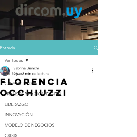
Entrada
Ver todos
Sabrina Bianchi
Ver todos
4 jun
3 min de lectura
FLORENCIA
CREATIVIDAD
OCCHIUZZI
TRANSFORMACIÓN DIGITAL
LIDERAZGO
INNOVACIÓN
MODELO DE NEGOCIOS
CRISIS