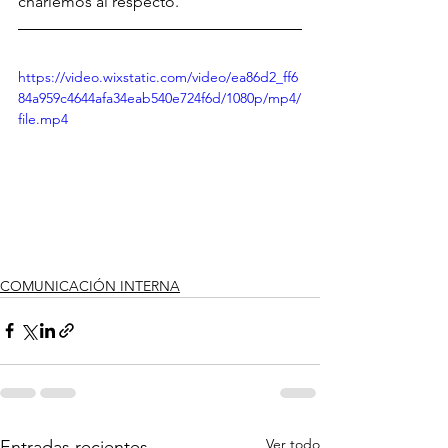
charlemos al respecto.
https://video.wixstatic.com/video/ea86d2_ff6
84a959c4644afa34eab540e724f6d/1080p/mp4/
file.mp4
COMUNICACIÓN INTERNA
Ver todo
Entradas recientes