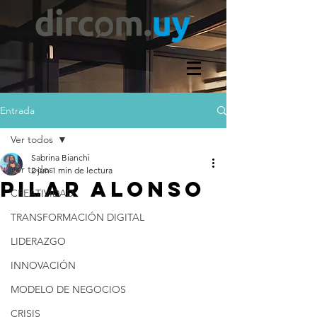
Entrada
Ver todos
Sabrina Bianchi
Ver todos
2 jun
1 min de lectura
PILAR ALONSO
CREATIVIDAD
TRANSFORMACIÓN DIGITAL
LIDERAZGO
INNOVACIÓN
MODELO DE NEGOCIOS
CRISIS