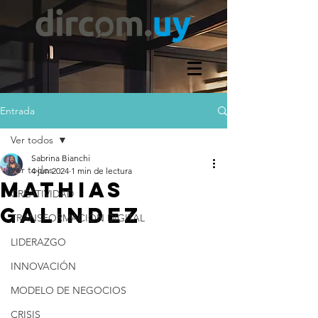
Entrada
Ver todos
Sabrina Bianchi
Ver todos
4 jun 2024
1 min de lectura
MATHIAS
CREATIVIDAD
GALINDEZ
TRANSFORMACIÓN DIGITAL
LIDERAZGO
INNOVACIÓN
MODELO DE NEGOCIOS
CRISIS