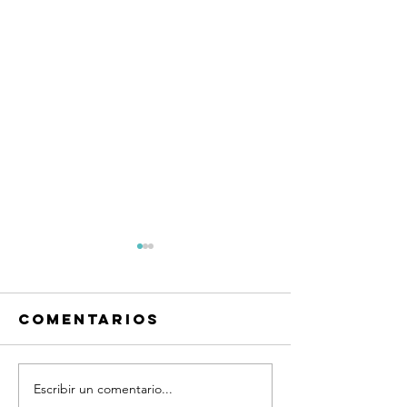
Comentarios
Escribir un comentario...
VICTORIA
MANUELA