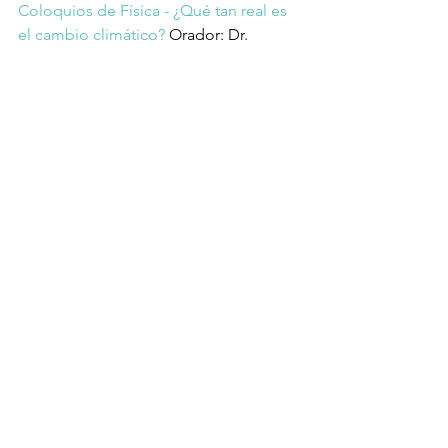
Coloquios de Física - ¿Qué tan real es 
el cambio climático?
 Orador: Dr. 
Ramón Méndez
¿Estamos a tiempo de evitar un cambio 
climático desastroso? - ES | 
Greenpeace España
.
Informe especial del IPCC sobre los 
impactos del calentamiento global de 
1,5 ºC
con respecto a los niveles 
preindustriales: 
Calentamiento global 
de 1,5 °C
Actualización global: Punto de 
inflexión del Acuerdo de París:
Global update: Paris Agreement 
Turning Point | Climate Action Tracker