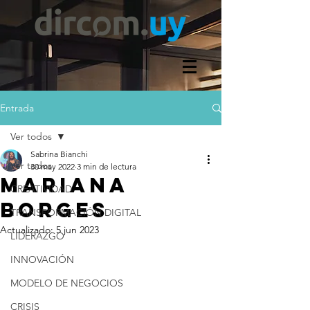
Entrada
Ver todos
Sabrina Bianchi
Ver todos
30 may 2022
3 min de lectura
MARIANA
CREATIVIDAD
BORGES
TRANSFORMACIÓN DIGITAL
Actualizado:
5 jun 2023
LIDERAZGO
INNOVACIÓN
MODELO DE NEGOCIOS
CRISIS