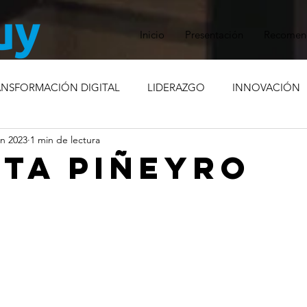
Inicio
Presentación
Recomen
ANSFORMACIÓN DIGITAL
LIDERAZGO
INNOVACIÓN
un 2023
1 min de lectura
RISIS
COMPROMISO SOCIAL
MARCA EMPLEADORA
ETA PIÑEYRO
ÓN INTERNA