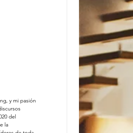
ng, y mi pasión
discursos
020 del 
 la 
íderes de toda 