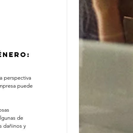
énero: 
a perspectiva 
empresa puede 
osas 
algunas de 
 dañinos y 