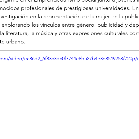
nocidos profesionales de prestigiosas universidades. En 
vestigación en la representación de la mujer en la publi
 explorando los vínculos entre género, publicidad y de
la literatura, la música y otras expresiones culturales com
rte urbano.
ic.com/video/ea86d2_6f83c3dc0f7744e8b527b4e3e8549258/720p/