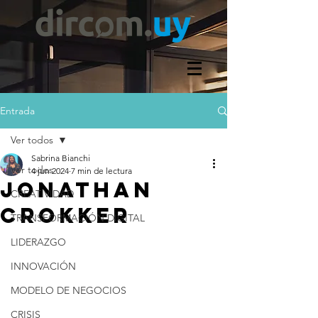
Entrada
Ver todos
Sabrina Bianchi
Ver todos
4 jun 2024
7 min de lectura
JONATHAN
CREATIVIDAD
CROKKER
TRANSFORMACIÓN DIGITAL
LIDERAZGO
INNOVACIÓN
MODELO DE NEGOCIOS
CRISIS