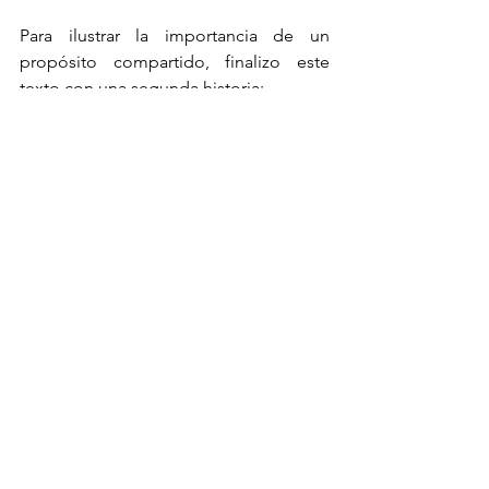
Para ilustrar la importancia de un 
propósito compartido, finalizo este 
texto con una segunda historia:
En los comienzos de la 
carrera espacial, John 
F. Kennedy hizo una 
visita a la NASA en 
Cabo Cañaveral.
Le presentaron a 
muchos grandes 
científicos e 
investigadores, cuya 
máxima ambición era 
conquistar el espacio y 
andar por la superficie 
de la luna.
También le 
presentaron a 