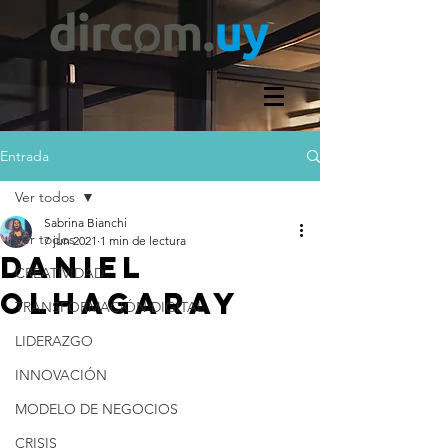
Entrada
Ver todos
Sabrina Bianchi
Ver todos
7 jun 2021
1 min de lectura
DANIEL
CREATIVIDAD
OLHAGARAY
TRANSFORMACIÓN DIGITAL
LIDERAZGO
INNOVACIÓN
MODELO DE NEGOCIOS
CRISIS