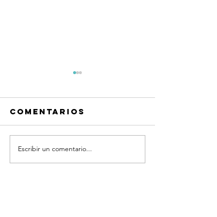
Comentarios
Escribir un comentario...
LUCÍA
MARÍA N
IRAZABAL
GUILLÉN
ContactO