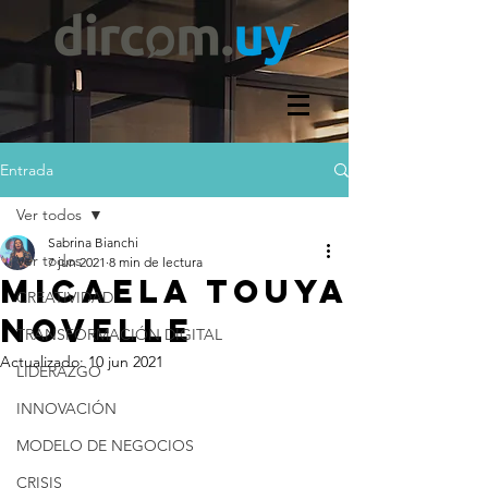
Entrada
Ver todos
Sabrina Bianchi
Ver todos
7 jun 2021
8 min de lectura
MICAELA TOUYA
CREATIVIDAD
NOVELLE
TRANSFORMACIÓN DIGITAL
Actualizado:
10 jun 2021
LIDERAZGO
INNOVACIÓN
MODELO DE NEGOCIOS
CRISIS