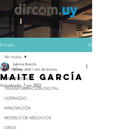
Entrada
Ver todos
Sabrina Bianchi
Ver todos
30 may 2022
1 min de lectura
MAITE GARCÍA
CREATIVIDAD
Actualizado:
7 jun 2022
TRANSFORMACIÓN DIGITAL
LIDERAZGO
INNOVACIÓN
MODELO DE NEGOCIOS
CRISIS