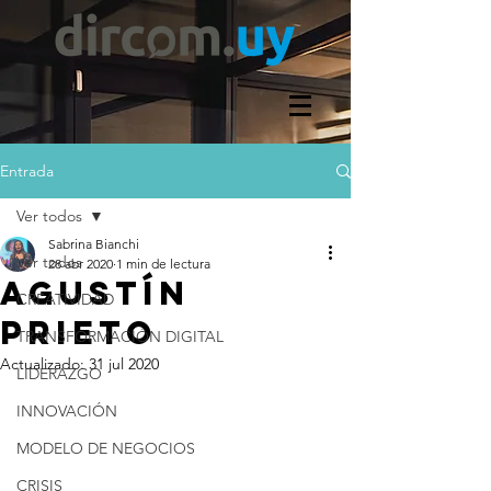
Entrada
Ver todos
Sabrina Bianchi
Ver todos
28 abr 2020
1 min de lectura
AGUSTÍN
CREATIVIDAD
PRIETO
TRANSFORMACIÓN DIGITAL
Actualizado:
31 jul 2020
LIDERAZGO
INNOVACIÓN
MODELO DE NEGOCIOS
CRISIS