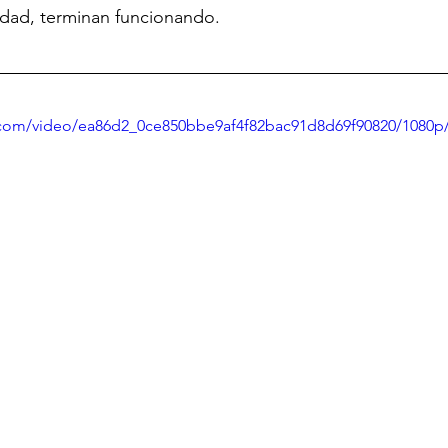
vidad, terminan funcionando.
ic.com/video/ea86d2_0ce850bbe9af4f82bac91d8d69f90820/1080p