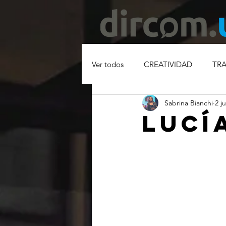
Ver todos
CREATIVIDAD
TR
Sabrina Bianchi
2 j
MODELO DE NEGOCIOS
C
LUCÍ
PUBLICIDAD
COMUNICACI