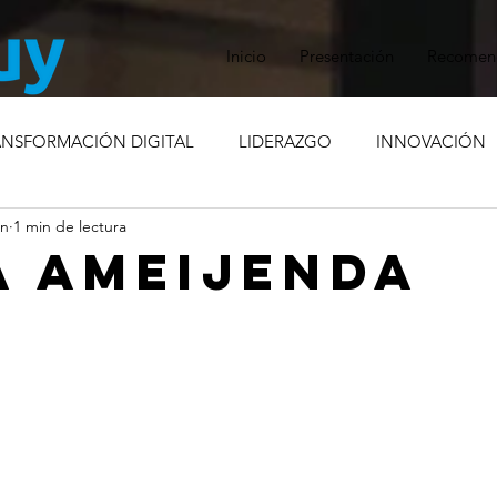
Inicio
Presentación
Recomen
ANSFORMACIÓN DIGITAL
LIDERAZGO
INNOVACIÓN
un
1 min de lectura
RISIS
COMPROMISO SOCIAL
MARCA EMPLEADORA
A AMEIJENDA
ÓN INTERNA