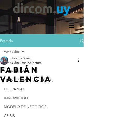
Entrada
Ver todos
Sabrina Bianchi
Ver todos
4 jun
1 min de lectura
FABIÁN
CREATIVIDAD
VALENCIA
TRANSFORMACIÓN DIGITAL
LIDERAZGO
INNOVACIÓN
MODELO DE NEGOCIOS
CRISIS