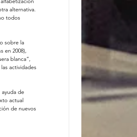
alfabetización 
a alternativa. 
no todos 
o sobre la 
s en 2008), 
era blanca”, 
las actividades 
a ayuda de 
to actual 
ción de nuevos 