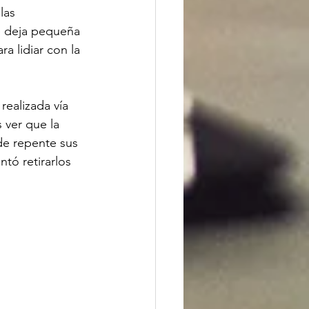
las 
e deja pequeña 
a lidiar con la 
ealizada vía 
 ver que la 
e repente sus 
ntó retirarlos 