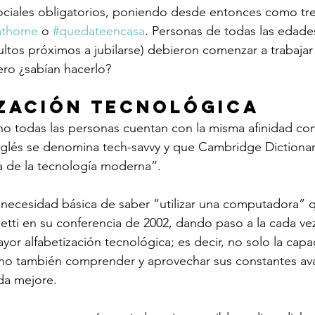
ociales obligatorios, poniendo desde entonces como tre
athome
 o 
#quedateencasa
. Personas de todas las edade
ultos próximos a jubilarse) debieron comenzar a trabajar 
ero ¿sabían hacerlo?
zación tecnológica
o todas las personas cuentan con la misma afinidad con 
inglés se denomina tech-savvy y que Cambridge Dictiona
 de la tecnología moderna”.
 necesidad básica de saber “utilizar una computadora” 
tti en su conferencia de 2002, dando paso a la cada ve
or alfabetización tecnológica; es decir, no solo la capa
sino también comprender y aprovechar sus constantes av
da mejore.