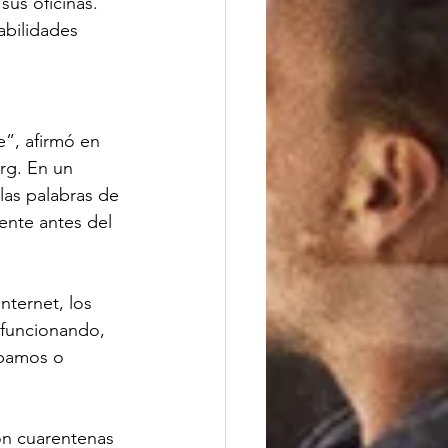
us oficinas. 
abilidades 
”, afirmó en 
rg. En un 
as palabras de 
nte antes del 
nternet, los 
 funcionando, 
ábamos o 
on cuarentenas 