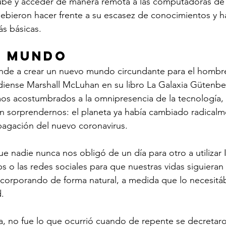
be y acceder de manera remota a las computadoras de s
bieron hacer frente a su escasez de conocimientos y h
ás básicas.
o mundo
ende a crear un nuevo mundo circundante para el hombre
adiense Marshall McLuhan en su libro La Galaxia Gütenbe
 acostumbrados a la omnipresencia de la tecnología, l
 sorprendernos: el planeta ya había cambiado radicalme
pagación del nuevo coronavirus.
ue nadie nunca nos obligó de un día para otro a utilizar I
s o las redes sociales para que nuestras vidas siguieran
incorporando de forma natural, a medida que lo necesit
.
a, no fue lo que ocurrió cuando de repente se decretar