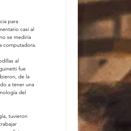
cia para 
entario casi al 
no se mediría 
una computadora.
illas al 
uinetti fue 
ieron, de la 
do a tener una 
nología del 
ía, tuvieron 
rabajar 