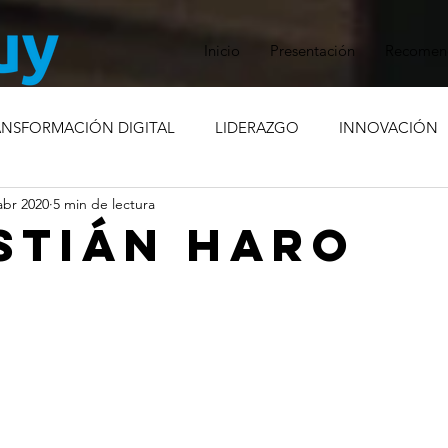
Inicio
Presentación
Recomen
ANSFORMACIÓN DIGITAL
LIDERAZGO
INNOVACIÓN
abr 2020
5 min de lectura
RISIS
COMPROMISO SOCIAL
MARCA EMPLEADORA
STIÁN HARO
ÓN INTERNA