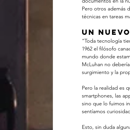
documentos en la nu
Pero otros además de
técnicas en tareas m
Un nuev
“Toda tecnología ti
1962 el filósofo can
mundo donde estamos
McLuhan no deberían
surgimiento y la pro
Pero la realidad es q
smartphones, las app
sino que lo fuimos 
sentíamos curiosidad
Esto, sin duda algun