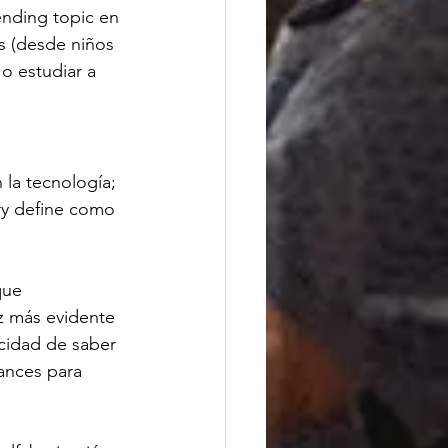
nding topic en 
s (desde niños 
o estudiar a 
la tecnología; 
ry define como 
que 
z más evidente 
cidad de saber 
ances para 