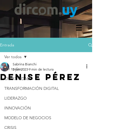
Entrada
Ver todos
Sabrina Bianchi
Ver todos
5 jun 2023
9 min de lectura
DENISE PÉREZ
CREATIVIDAD
TRANSFORMACIÓN DIGITAL
LIDERAZGO
INNOVACIÓN
MODELO DE NEGOCIOS
CRISIS