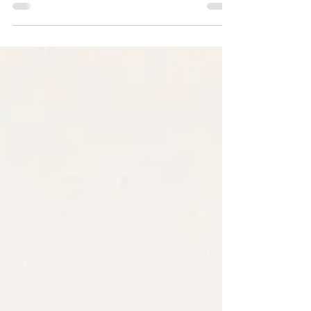
encuentro cursando un Master en
Creatividad, Innovación y Comunicación,
complementando mi formación con
estudios vinculados al área UX/UI. Me
interesa especialmente la comunicación
digital, las experiencias interactivas y el
impacto que tienen las nuevas plataformas
en el modo de consumir contenido y
generar comunidad. A partir de ese interés,
desarrollé un experiencia visual e interactiva
inspirada en el