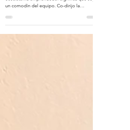
LUCÍA MARTÍNEZ
Soy Co-Fundadora de Ameba, lo que en el
ecosistema emprendedor significa que soy
un comodín del equipo. Co-dirijo la
empresa, lidero las áreas de RR.HH. y
comunicación interna, y coordino las
operaciones para que los proyectos salgan
en tiempo y forma. Pero nunca dejé de dar
una mano en los proyectos, así que también
me podés encontrar haciendo dirección de
arte, ajustando un diseño, metiendo mano
en el código o haciendo un QA exhaustivo
para que todo funcione perfecto. Llevo