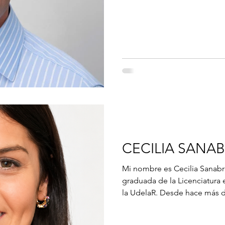
rumores de pasillo y la pregu
nuestras decisiones: las fue
nuestra propia capacidad de
CECILIA SANAB
Mi nombre es Cecilia Sanabri
graduada de la Licenciatura
la UdelaR. Desde hace más de
Economía y Finanzas, en área
y el régimen de zonas francas