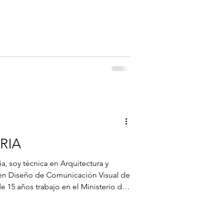
nta central sobre quién dirige
rzas externas que nos condicionan o
 autogestión.
RIA
a, soy técnica en Arquitectura y
 en Diseño de Comunicación Visual de
 15 años trabajo en el Ministerio de
s vinculadas al comercio, la inversión
. Mi recorrido profesional se fue