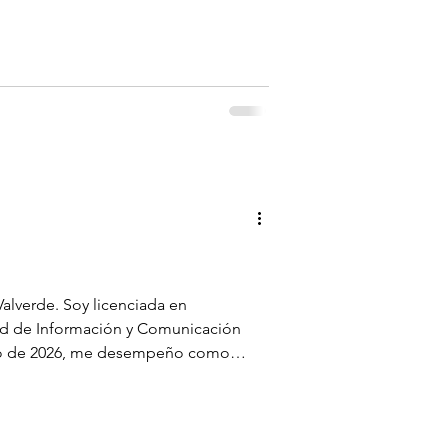
e lo visual, lo técnico y lo
mitió mirar los procesos no solo desde
mientos
lverde. Soy licenciada en
ad de Información y Comunicación
ayo de 2026, me desempeño como
e comunicación institucional de la
e interesa contar historias y
están detrás de los equipos de