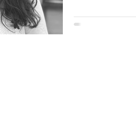
trabajo. En un mundo donde l
resolver muchos aspectos de
conectar co