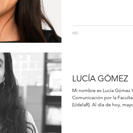
construyendo en un cruce entr
institucional, lo que me per
la información y los procedi
LUCÍA GÓMEZ
Mi nombre es Lucía Gómez Va
Comunicación por la Facult
(UdelaR). Al día de hoy, m
comunicadora en el equipo d
Intendencia de Montevideo. M
conocer a las personas que 