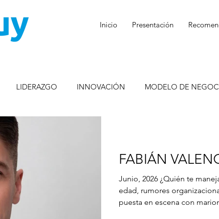
Inicio
Presentación
Recomen
LIDERAZGO
INNOVACIÓN
MODELO DE NEGOC
ESTRATEGIA
PUBLICIDAD
COMUNICACIÓN INTERNA
FABIÁN VALEN
Junio, 2026 ¿Quién te maneja? Crisis profesional en la mediana
edad, rumores organizaciona
puesta en escena con marion
crítica y lúdica sobre la cris