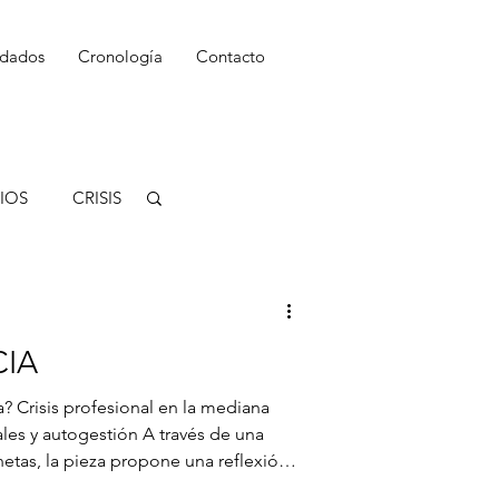
dados
Cronología
Contacto
IOS
CRISIS
CIA
les y autogestión A través de una
etas, la pieza propone una reflexión
is profesional de la mediana edad, los