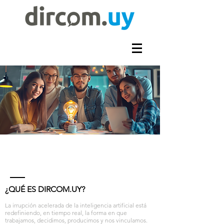
¿QUÉ ES DIRCOM.UY?
La irrupción acelerada de la inteligencia artificial está
redefiniendo, en tiempo real, la forma en que
trabajamos, decidimos, producimos y nos vinculamos.