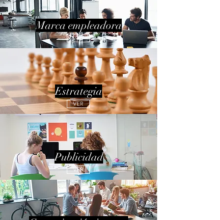
Marca empleadora
VER
Estrategia
VER
Publicidad
VER