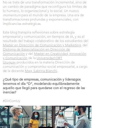
No se trata de una transformación incremental, sino de
un cambio de paradigma que reconfigura los límites de
lo humano, lo organizacional y lo social. Un nuevo
momentum
para el mundo de la empresa. Una era de
transformaciones profundas y exponenciales, con
implicancias estratégicas.
Este blog transpira reflexiones sobre estrategia
empre
sarial y comunicación,
en tiemp
os de IA
, y es el
resultado del trabajo colaborativo de los estudiantes del
Master en Dirección de Comunicación y Marketing,
del
Diploma de Especialización en Dirección de
Comunicación
y del
Master en Creatividad, Innovación
y Comunicación
de la
Universidad ORT
Uruguay
producidos en la ma
teria Dirección de
comunicación y compromiso social empresarial, a cargo
de la docente
Mag. S
abrina Bianchi
.
¿Qué tipo de empresas, comunicación y liderazgos
tenemos el día “D”, modelando equilibradamente
aquello que llegó para quedarse con el regreso de las
inercias?
#DirComUy