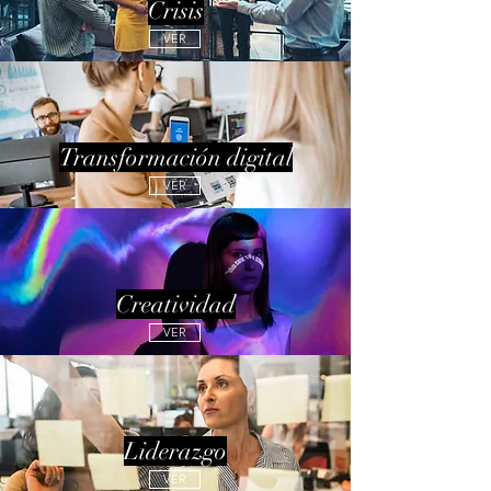
Crisis
VER
Transformación digital
VER
Creatividad
VER
Liderazgo
VER